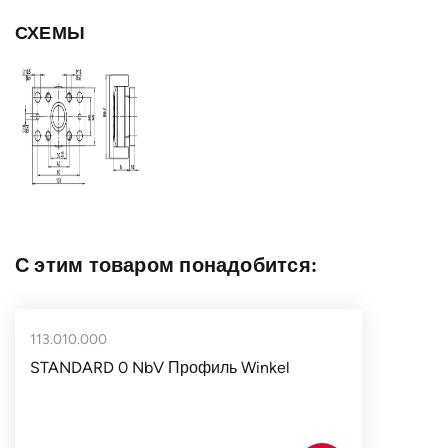
Тип крепёжного
AP 0
СХЕМЫ
фланца
Страна
Германия
С этим товаром понадобится:
113.010.000
STANDARD 0 NbV Профиль Winkel