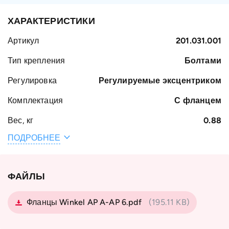
ХАРАКТЕРИСТИКИ
Артикул
201.031.001
Тип крепления
Болтами
Регулировка
Регулируемые эксцентриком
Комплектация
С фланцем
Вес, кг
0.88
ПОДРОБНЕЕ
Наружный
62.5
диаметр
подшипника D,
мм
ФАЙЛЫ
Тип профиля
Standard 0 NbV
Фланцы Winkel AP A-AP 6.pdf
(195.11 KB)
Тип
с фланцем
подшипника