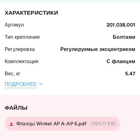
ХАРАКТЕРИСТИКИ
Артикул
201.038.001
Тип крепления
Болтами
Регулировка
Регулируемые эксцентриком
Комплектация
С фланцем
Вес, кг
5.47
ПОДРОБНЕЕ
Наружный
107.7
диаметр
подшипника D,
мм
ФАЙЛЫ
Тип профиля
Standard 4 NbV
Фланцы Winkel AP A-AP 6.pdf
(195.11 KB)
Тип
с фланцем
подшипника