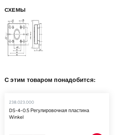
Тип крепёжного
AP 4
СХЕМЫ
фланца
Страна
Германия
С этим товаром понадобится:
238.023.000
DS-4-0.5 Регулировочная пластина
Winkel