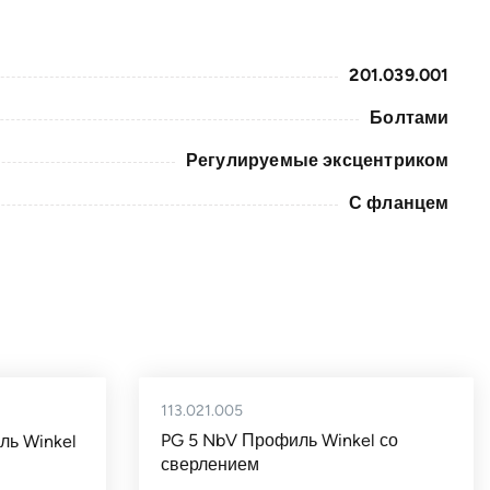
201.039.001
Болтами
Регулируемые эксцентриком
С фланцем
6.25
123
(3353 NbV)
с фланцем
113.021.005
AP 4
PG 5 NbV Профиль Winkel со
ь Winkel
Германия
сверлением