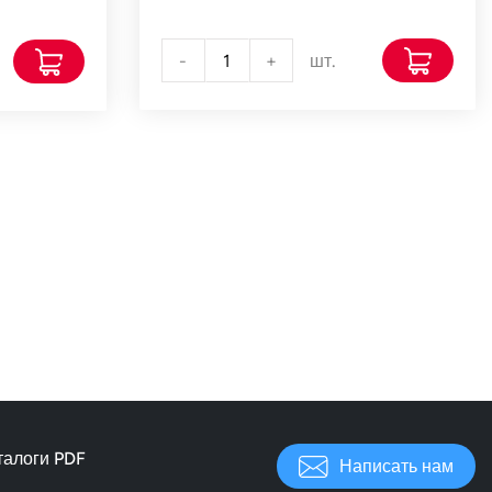
-
+
шт.
талоги PDF
Написать нам