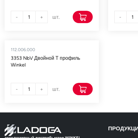
-
+
шт.
-
112.006.000
3353 NbV Двойной Т профиль
Winkel
-
+
шт.
ПРОДУКЦ
эксклюзивный дистрибьютор WINKEL