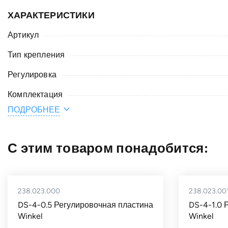
ХАРАКТЕРИСТИКИ
Артикул
Тип крепления
Регулировка
Комплектация
ПОДРОБНЕЕ
Вес, кг
Наружный диаметр подшипника D, мм
С этим товаром понадобится:
Тип профиля
Тип подшипника
238.023.000
238.023.00
Тип крепёжного фланца
DS-4-0.5 Регулировочная пластина
DS-4-1.0 
Страна
Winkel
Winkel