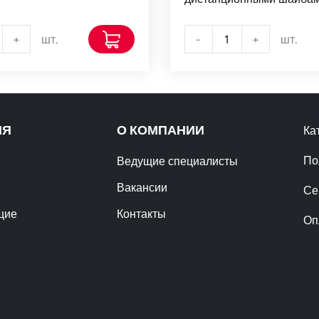
+
шт.
-
+
шт.
ИЯ
О КОМПАНИИ
Ка
По
Ведущие специалисты
Вакансии
Се
щие
Контакты
Оп