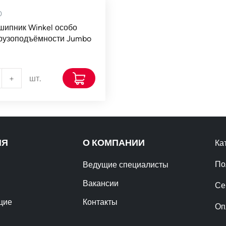
0
шипник Winkel особо
грузоподъёмности Jumbo
+
шт.
ИЯ
О КОМПАНИИ
Ка
По
Ведущие специалисты
Вакансии
Се
щие
Контакты
Оп