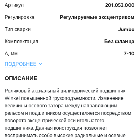
Артикул
201.053.000
Регулировка
Регулируемые эксцентриком
Тип сварки
Jumbo
Комплектация
Без фланца
A, мм
7-10
ПОДРОБНЕЕ
Общая ширина
102-105
H, мм
ОПИСАНИЕ
Вес, кг
23.9
Роликовый аксиальный цилиндрический подшипник
Ширина S, мм
75
Winkel повышенной грузоподъемности. Изменение
величины осевого зазора между направляющим
B, мм
60
рельсом и подшипником осуществляется посредством
Наружный
250
поворота эксцентрической оси игольчатого
диаметр
подшипника. Данная конструкция позволяет
подшипника D,
воспринимать особо высокие радиальные и осевые
мм