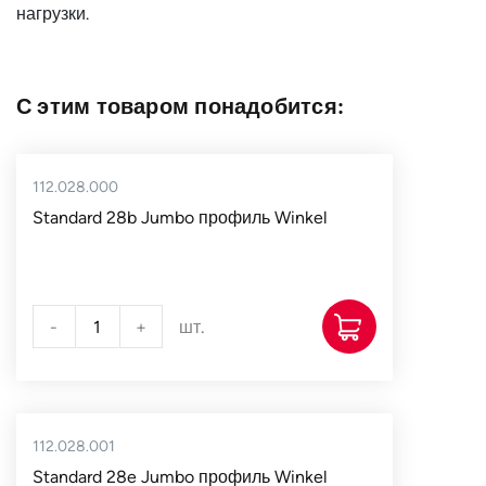
нагрузки.
Тип профиля
Standard 28
Тип
с эксцентриком
подшипника
С этим товаром понадобится:
Тип крепёжного
AP 92-Q
фланца
112.028.000
Внутренний
120
Standard 28b Jumbo профиль Winkel
диаметр d, мм
Ширина без
77-80
цапфы h, мм
-
+
шт.
T, мм
168
Страна
Германия
112.028.001
Standard 28e Jumbo профиль Winkel