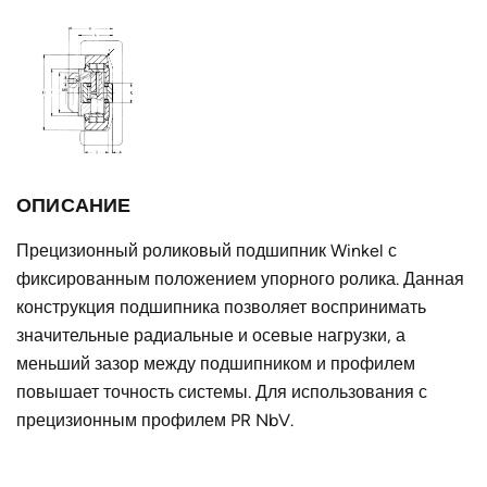
мм
Тип профиля
PR 4 NbV
Тип
фиксированный
подшипника
Тип крепёжного
AP4-Q
фланца
ОПИСАНИЕ
Внутренний
60
диаметр d, мм
Прецизионный роликовый подшипник Winkel с
фиксированным положением упорного ролика. Данная
Ширина без
30,5
конструкция подшипника позволяет воспринимать
цапфы h, мм
значительные радиальные и осевые нагрузки, а
T, мм
71
меньший зазор между подшипником и профилем
повышает точность системы. Для использования с
Страна
Германия
прецизионным профилем PR NbV.