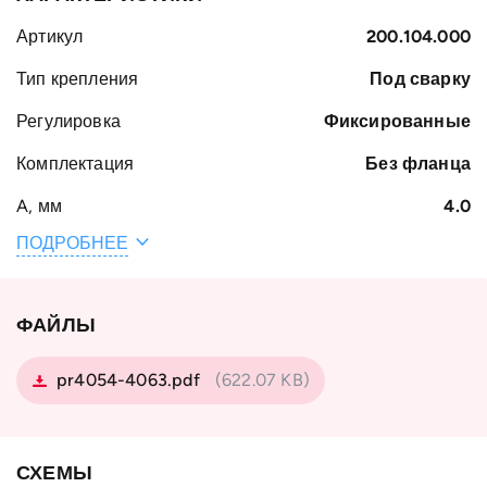
Артикул
200.104.000
Тип крепления
Под сварку
Регулировка
Фиксированные
Комплектация
Без фланца
A, мм
4.0
ПОДРОБНЕЕ
Общая ширина
69
H, мм
Вес, кг
2.95
ФАЙЛЫ
Ширина S, мм
34
pr4054-4063.pdf
(622.07 KB)
B, мм
31
Наружный
111.8
диаметр
СХЕМЫ
подшипника D,