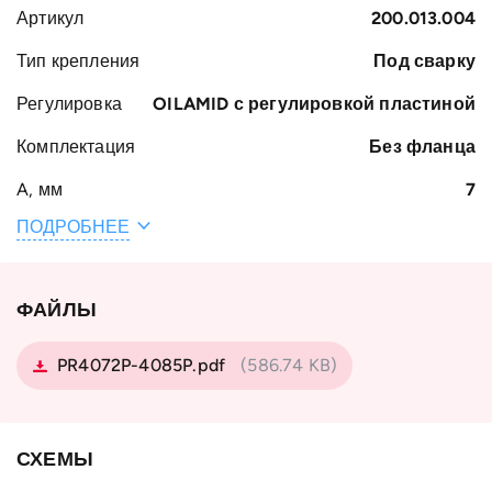
Артикул
200.013.004
Тип крепления
Под сварку
Регулировка
OILAMID с регулировкой пластиной
Комплектация
Без фланца
A, мм
7
ПОДРОБНЕЕ
Общая ширина
50.5
H, мм
Вес, кг
0.94
ФАЙЛЫ
Ширина S, мм
40
PR4072P-4085P.pdf
(586.74 KB)
B, мм
23
Наружный
81.8
диаметр
СХЕМЫ
подшипника D,
мм