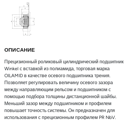
Тип профиля
PR 2 NbV
Тип
с шайбами
подшипника
Тип крепёжного
AP2-Q
фланца
ОПИСАНИЕ
Внутренний
40
диаметр d, мм
Прецизионный роликовый цилиндрический подшипник
Winkel с вставкой из полиамида, торговая марка
Ширина без
39.5
OILAMID в качестве осевого подшипника трения.
цапфы h, мм
Позволяет регулировать величину осевого зазора
T, мм
54
между направляющим рельсом и подшипником с
помощью подбора толщины дистанционной шайбы.
Страна
Германия
Меньший зазор между подшипником и профилем
повышает точность системы. Он предназначен для
использования с прецизионным профилем PR NbV.