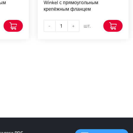
ным
Winkel с прямоугольным
крепёжным фланцем
-
+
шт.