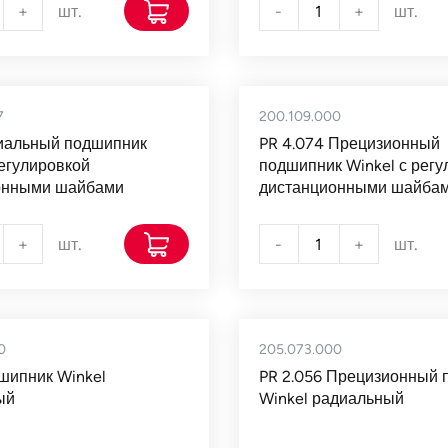
+
шт.
-
+
шт.
7
200.109.000
сиальный подшипник
PR 4.074 Прецизионный
регулировкой
подшипник Winkel с регу
онными шайбами
дистанционными шайба
+
шт.
-
+
шт.
0
205.073.000
шипник Winkel
PR 2.056 Прецизионный 
ый
Winkel радиальный