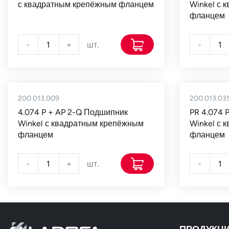
с квадратным крепёжным фланцем
Winkel с 
фланцем
-
+
шт.
-
200.013.009
200.013.03
4.074 P + AP 2-Q Подшипник
PR 4.074 
Winkel с квадратным крепёжным
Winkel с 
фланцем
фланцем
-
+
шт.
-
ПРОДУКЦ