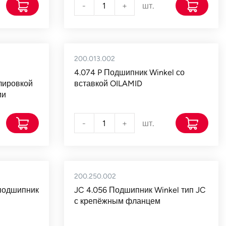
-
+
шт.
200.013.002
4.074 P Подшипник Winkel со
лировкой
вставкой OILAMID
ми
-
+
шт.
200.250.002
подшипник
JC 4.056 Подшипник Winkel тип JC
с крепёжным фланцем