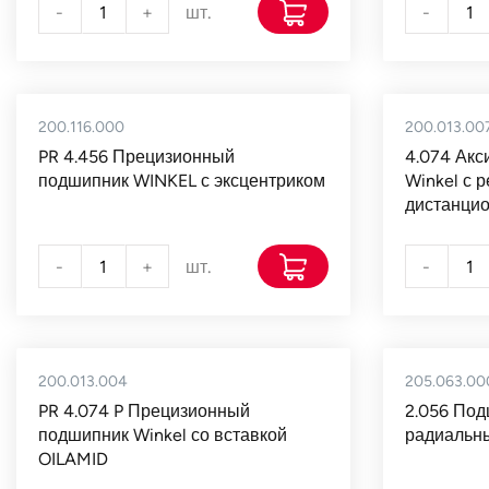
-
+
шт.
-
200.116.000
200.013.00
PR 4.456 Прецизионный
4.074 Ак
подшипник WINKEL с эксцентриком
Winkel с 
дистанци
-
+
шт.
-
200.013.004
205.063.00
PR 4.074 P Прецизионный
2.056 Под
подшипник Winkel со вставкой
радиальн
OILAMID