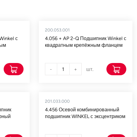
200.053.001
Winkel с
4.056 + AP 2-Q Подшипник Winkel с
ным
квадратным крепёжным фланцем
-
+
шт.
201.033.000
ипник
4.456 Осевой комбинированный
урный
подшипник WINKEL с эксцентриком