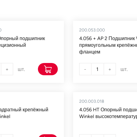
0
200.053.000
 Опорный подшипник
4.056 + AP 2 Подшипник 
ецизионный
прямоугольным крепёж
фланцем
+
шт.
-
+
шт.
200.003.018
вадратный крепёжный
4.056 HT Опорный подш
nkel
Winkel высокотемперат