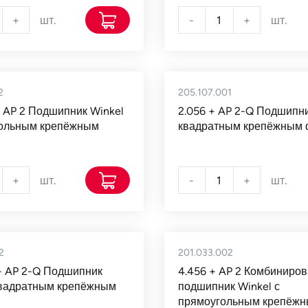
+
шт.
-
+
шт.
2
205.107.001
+ AP 2 Подшипник Winkel
2.056 + AP 2-Q Подшипни
гольным крепёжным
квадратным крепёжным
+
шт.
-
+
шт.
2
201.033.002
+ AP 2-Q Подшипник
4.456 + AP 2 Комбиниро
квадратным крепёжным
подшипник Winkel с
прямоугольным крепёж