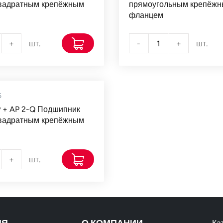
квадратным крепёжным
прямоугольным крепёж
фланцем
+
шт.
-
+
шт.
5
P + AP 2-Q Подшипник
квадратным крепёжным
+
шт.
ИЯ
О КОМПАНИИ