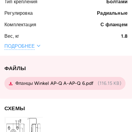
Тип крепления
Болтами
Регулировка
Радиальные
Комплектация
С фланцем
Вес, кг
1.8
ПОДРОБНЕЕ
Наружный
77.7
диаметр
подшипника D,
мм
ФАЙЛЫ
Тип профиля
Standard 2 NbV
Фланцы Winkel AP-Q A-AP-Q 6.pdf
(116.15 KB)
Тип
с фланцем
подшипника
Тип крепёжного
AP 2-Q
СХЕМЫ
фланца
Страна
Германия