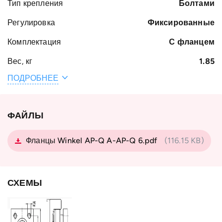
Тип крепления
Болтами
Регулировка
Фиксированные
Комплектация
С фланцем
Вес, кг
1.85
ПОДРОБНЕЕ
Наружный
77.7
диаметр
подшипника D,
мм
ФАЙЛЫ
Тип профиля
Standard 2 NbV
Фланцы Winkel AP-Q A-AP-Q 6.pdf
(116.15 KB)
Тип
с фланцем
подшипника
Тип крепёжного
AP 2-Q
СХЕМЫ
фланца
Страна
Германия