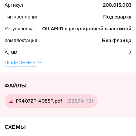
Артикул
200.015.003
Тип крепления
Под сварку
Регулировка
OILAMID с регулировкой пластиной
Комплектация
Без фланца
A, мм
7
ПОДРОБНЕЕ
Общая ширина
61
H, мм
Вес, кг
1.57
ФАЙЛЫ
Ширина S, мм
45
PR4072P-4085P.pdf
(586.74 KB)
B, мм
30
Наружный
92.8
диаметр
СХЕМЫ
подшипника D,
мм