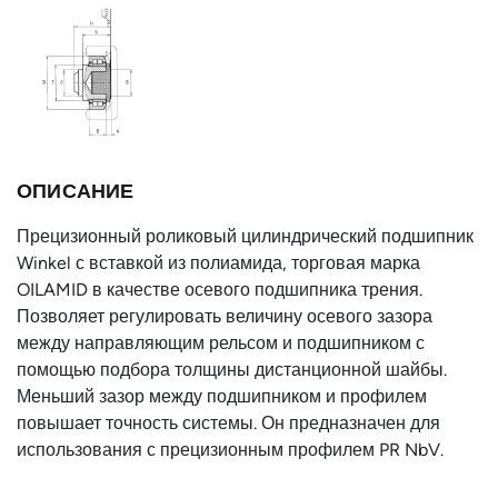
Тип профиля
PR 3 NbV
Тип
с шайбами
подшипника
Тип крепёжного
AP3-Q
фланца
ОПИСАНИЕ
Внутренний
45
диаметр d, мм
Прецизионный роликовый цилиндрический подшипник
Winkel с вставкой из полиамида, торговая марка
Ширина без
48
OILAMID в качестве осевого подшипника трения.
цапфы h, мм
Позволяет регулировать величину осевого зазора
T, мм
59
между направляющим рельсом и подшипником с
помощью подбора толщины дистанционной шайбы.
Страна
Германия
Меньший зазор между подшипником и профилем
повышает точность системы. Он предназначен для
использования с прецизионным профилем PR NbV.