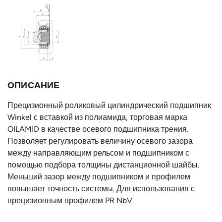
Тип профиля
PR 4 NbV
Тип
с шайбами
подшипника
Тип крепёжного
AP4-Q
фланца
ОПИСАНИЕ
Внутренний
60
диаметр d, мм
Прецизионный роликовый цилиндрический подшипник
Winkel с вставкой из полиамида, торговая марка
Ширина без
55
OILAMID в качестве осевого подшипника трения.
цапфы h, мм
Позволяет регулировать величину осевого зазора
T, мм
71
между направляющим рельсом и подшипником с
помощью подбора толщины дистанционной шайбы.
Страна
Германия
Меньший зазор между подшипником и профилем
повышает точность системы. Для использования с
прецизионным профилем PR NbV.