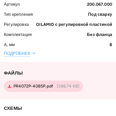
Артикул
200.067.000
Тип крепления
Под сварку
Регулировка
OILAMID с регулировкой пластиной
Комплектация
Без фланца
A, мм
8
ПОДРОБНЕЕ
Общая ширина
69
H, мм
Вес, кг
2.63
ФАЙЛЫ
Ширина S, мм
60
PR4072P-4085P.pdf
(586.74 KB)
B, мм
31
Наружный
111.8
диаметр
СХЕМЫ
подшипника D,
мм